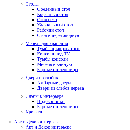
Столы
Обеденный стол
Кофейный стол
Стол река
Журнальный стол
Рабочий стол
Стол в переговорную
Мебель для хранения
Тумбы прикроватные
Консоли под TV
Тумбы консоли
Мебель в ванную
Барные столешницы
Двери из слэбов
Амбарные двери
Двери из слэбов дерева
Слэбы в интерьере
Подоконники
Барные столешницы
Кровати
Арт и Декор интерьера
Арт и Декор интерьера