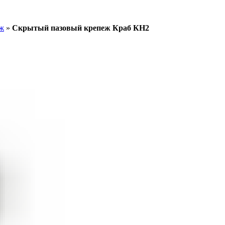
ж
»
Скрытый пазовый крепеж Краб КН2