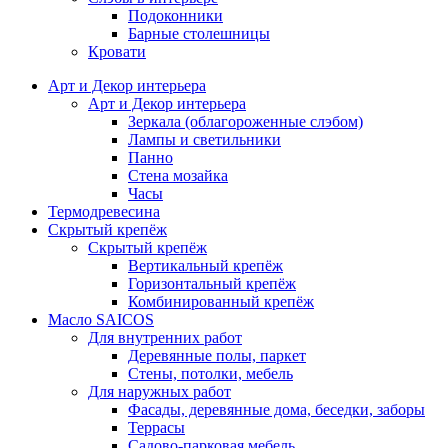
Подоконники
Барные столешницы
Кровати
Арт и Декор интерьера
Арт и Декор интерьера
Зеркала (облагороженные слэбом)
Лампы и светильники
Панно
Стена мозайка
Часы
Термодревесина
Скрытый крепёж
Скрытый крепёж
Вертикальный крепёж
Горизонтальный крепёж
Комбинированный крепёж
Масло SAICOS
Для внутренних работ
Деревянные полы, паркет
Стены, потолки, мебель
Для наружных работ
Фасады, деревянные дома, беседки, заборы
Террасы
Садово-парковая мебель