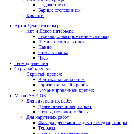
Подоконники
Барные столешницы
Кровати
Арт и Декор интерьера
Арт и Декор интерьера
Зеркала (облагороженные слэбом)
Лампы и светильники
Панно
Стена мозайка
Часы
Термодревесина
Скрытый крепёж
Скрытый крепёж
Вертикальный крепёж
Горизонтальный крепёж
Комбинированный крепёж
Масло SAICOS
Для внутренних работ
Деревянные полы, паркет
Стены, потолки, мебель
Для наружных работ
Фасады, деревянные дома, беседки, заборы
Террасы
Садово-парковая мебель