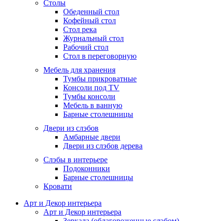
Столы
Обеденный стол
Кофейный стол
Стол река
Журнальный стол
Рабочий стол
Стол в переговорную
Мебель для хранения
Тумбы прикроватные
Консоли под TV
Тумбы консоли
Мебель в ванную
Барные столешницы
Двери из слэбов
Амбарные двери
Двери из слэбов дерева
Слэбы в интерьере
Подоконники
Барные столешницы
Кровати
Арт и Декор интерьера
Арт и Декор интерьера
Зеркала (облагороженные слэбом)