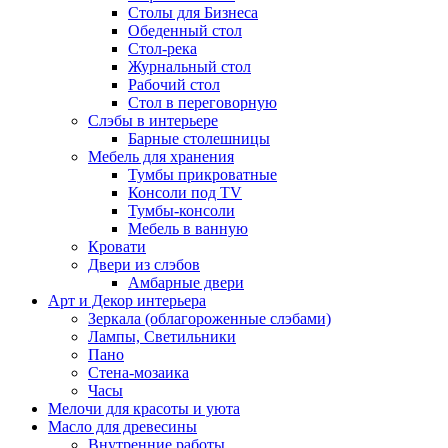
Столы для Бизнеса
Обеденный стол
Стол-река
Журнальный стол
Рабочий стол
Стол в переговорную
Слэбы в интерьере
Барные столешницы
Мебель для хранения
Тумбы прикроватные
Консоли под TV
Тумбы-консоли
Мебель в ванную
Кровати
Двери из слэбов
Амбарные двери
Арт и Декор интерьера
Зеркала (облагороженные слэбами)
Лампы, Светильники
Пано
Стена-мозаика
Часы
Мелочи для красоты и уюта
Масло для древесины
Внутренние работы