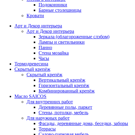
Подоконники
Барные столешницы
Кровати
Арт и Декор интерьера
Арт и Декор интерьера
Зеркала (облагороженные слэбом)
Лампы и светильники
Панно
Стена мозайка
Часы
Термодревесина
Скрытый крепёж
Скрытый крепёж
Вертикальный крепёж
Горизонтальный крепёж
Комбинированный крепёж
Масло SAICOS
Для внутренних работ
Деревянные полы, паркет
Стены, потолки, мебель
Для наружных работ
Фасады, деревянные дома, беседки, заборы
Террасы
Садово-парковая мебель