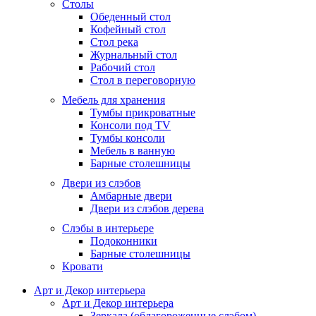
Столы
Обеденный стол
Кофейный стол
Стол река
Журнальный стол
Рабочий стол
Стол в переговорную
Мебель для хранения
Тумбы прикроватные
Консоли под TV
Тумбы консоли
Мебель в ванную
Барные столешницы
Двери из слэбов
Амбарные двери
Двери из слэбов дерева
Слэбы в интерьере
Подоконники
Барные столешницы
Кровати
Арт и Декор интерьера
Арт и Декор интерьера
Зеркала (облагороженные слэбом)