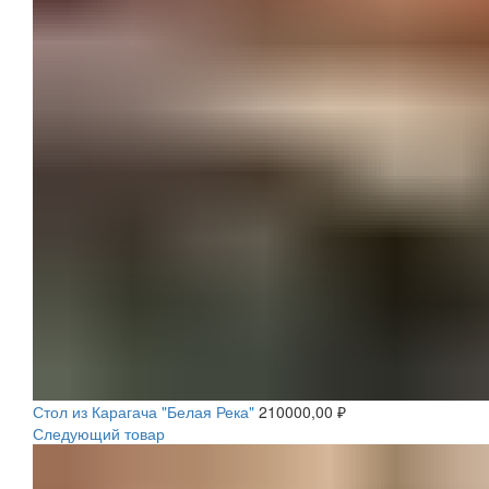
Стол из Карагача "Белая Река"
210000,00
₽
Следующий товар