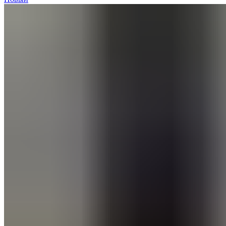
was:
is:
5500,00 ₽.
4200,00 ₽.