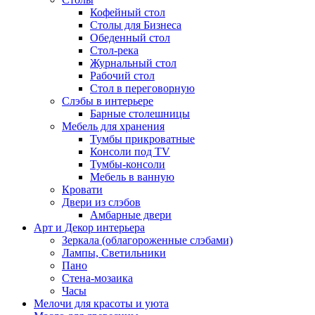
Кофейный стол
Столы для Бизнеса
Обеденный стол
Стол-река
Журнальный стол
Рабочий стол
Стол в переговорную
Слэбы в интерьере
Барные столешницы
Мебель для хранения
Тумбы прикроватные
Консоли под TV
Тумбы-консоли
Мебель в ванную
Кровати
Двери из слэбов
Амбарные двери
Арт и Декор интерьера
Зеркала (облагороженные слэбами)
Лампы, Светильники
Пано
Стена-мозаика
Часы
Мелочи для красоты и уюта