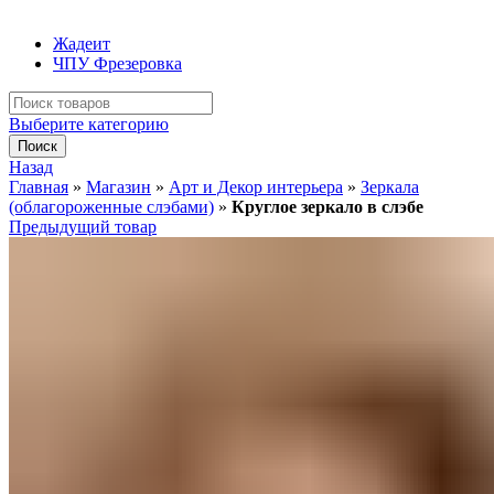
Жадеит
ЧПУ Фрезеровка
Искать:
Выберите категорию
Поиск
Назад
Главная
»
Магазин
»
Арт и Декор интерьера
»
Зеркала
(облагороженные слэбами)
»
Круглое зеркало в слэбе
Предыдущий товар