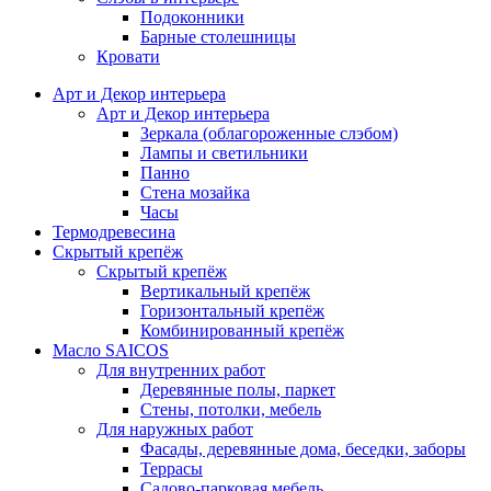
Подоконники
Барные столешницы
Кровати
Арт и Декор интерьера
Арт и Декор интерьера
Зеркала (облагороженные слэбом)
Лампы и светильники
Панно
Стена мозайка
Часы
Термодревесина
Скрытый крепёж
Скрытый крепёж
Вертикальный крепёж
Горизонтальный крепёж
Комбинированный крепёж
Масло SAICOS
Для внутренних работ
Деревянные полы, паркет
Стены, потолки, мебель
Для наружных работ
Фасады, деревянные дома, беседки, заборы
Террасы
Садово-парковая мебель