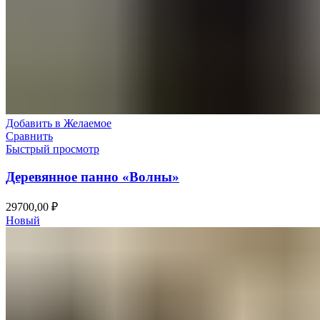
Добавить в Желаемое
Сравнить
Быстрый просмотр
Деревянное панно «Волны»
29700,00
₽
Новый