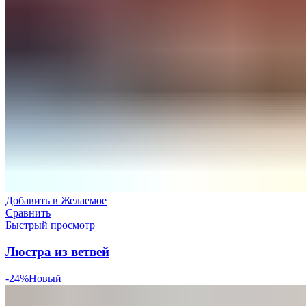
Добавить в Желаемое
Сравнить
Быстрый просмотр
Люстра из ветвей
-24%
Новый