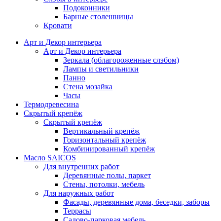
Подоконники
Барные столешницы
Кровати
Арт и Декор интерьера
Арт и Декор интерьера
Зеркала (облагороженные слэбом)
Лампы и светильники
Панно
Стена мозайка
Часы
Термодревесина
Скрытый крепёж
Скрытый крепёж
Вертикальный крепёж
Горизонтальный крепёж
Комбинированный крепёж
Масло SAICOS
Для внутренних работ
Деревянные полы, паркет
Стены, потолки, мебель
Для наружных работ
Фасады, деревянные дома, беседки, заборы
Террасы
Садово-парковая мебель