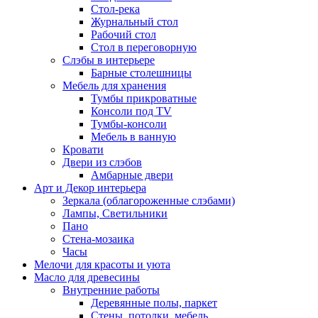
Стол-река
Журнальный стол
Рабочий стол
Стол в переговорную
Слэбы в интерьере
Барные столешницы
Мебель для хранения
Тумбы прикроватные
Консоли под TV
Тумбы-консоли
Мебель в ванную
Кровати
Двери из слэбов
Амбарные двери
Арт и Декор интерьера
Зеркала (облагороженные слэбами)
Лампы, Светильники
Пано
Стена-мозаика
Часы
Мелочи для красоты и уюта
Масло для древесины
Внутренние работы
Деревянные полы, паркет
Стены, потолки, мебель