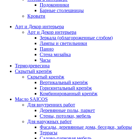
Подоконники
Барные столешницы
Кровати
Арт и Декор интерьера
Арт и Декор интерьера
Зеркала (облагороженные слэбом)
Лампы и светильники
Панно
Стена мозайка
Часы
Термодревесина
Скрытый крепёж
Скрытый крепёж
Вертикальный крепёж
Горизонтальный крепёж
Комбинированный крепёж
Масло SAICOS
Для внутренних работ
Деревянные полы, паркет
Стены, потолки, мебель
Для наружных работ
Фасады, деревянные дома, беседки, заборы
Террасы
Садово-парковая мебель