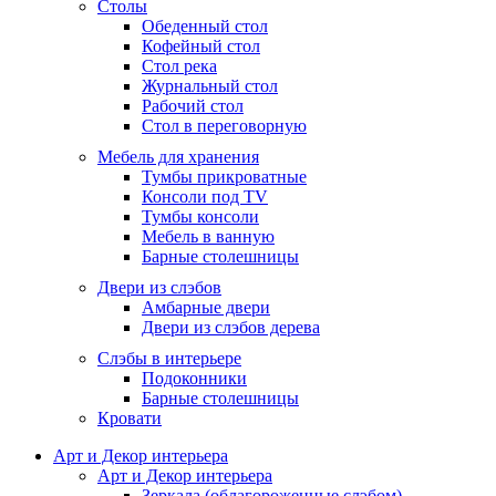
Столы
Обеденный стол
Кофейный стол
Стол река
Журнальный стол
Рабочий стол
Стол в переговорную
Мебель для хранения
Тумбы прикроватные
Консоли под TV
Тумбы консоли
Мебель в ванную
Барные столешницы
Двери из слэбов
Амбарные двери
Двери из слэбов дерева
Слэбы в интерьере
Подоконники
Барные столешницы
Кровати
Арт и Декор интерьера
Арт и Декор интерьера
Зеркала (облагороженные слэбом)